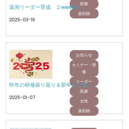
医療
薬局リーダー育成 ２weekチ……
薬剤師
2025-03-19
お知らせ
セミナー・研
修
リーダー
昨年の研修振り返り＆新年のご挨……
医療
2025-01-07
女性
薬剤師